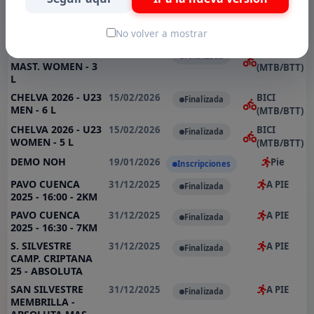
- M40 - 4 L.
(MTB/BTT)
CHELVA 2026 - M50
15/02/2026
BICI
Finalizada
No volver a mostrar
- M60 MEN - 4 L
(MTB/BTT)
CHELVA 2026 -
15/02/2026
BICI
Finalizada
MAST. WOMEN - 3
(MTB/BTT)
L
CHELVA 2026 - U23
15/02/2026
BICI
Finalizada
MEN - 6 L
(MTB/BTT)
CHELVA 2026 - U23
15/02/2026
BICI
Finalizada
WOMEN - 5 L
(MTB/BTT)
DEMO NOH
19/01/2026
Pie
Inscripciones
PAVO CUENCA
31/12/2025
A PIE
Finalizada
2025 - 16:00 - 2KM
PAVO CUENCA
31/12/2025
A PIE
Finalizada
2025 - 16:30 - 7KM
S. SILVESTRE
31/12/2025
A PIE
Finalizada
CAMP. CRIPTANA
25 - ABSOLUTA
SAN SILVESTRE
31/12/2025
A PIE
Finalizada
MEMBRILLA -