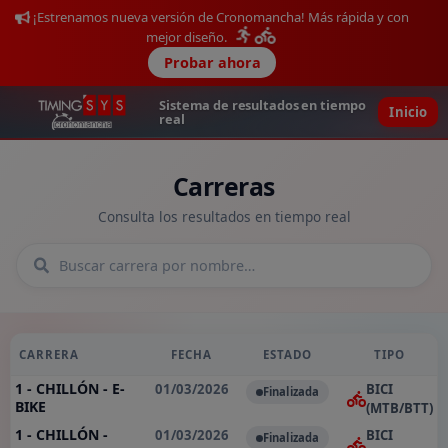
¡Estrenamos nueva versión de Cronomancha! Más rápida y con
mejor diseño.
Probar ahora
Sistema de resultados en tiempo
Inicio
real
Carreras
Consulta los resultados en tiempo real
CARRERA
FECHA
ESTADO
TIPO
1 - CHILLÓN - E-
01/03/2026
BICI
Finalizada
BIKE
(MTB/BTT)
1 - CHILLÓN -
01/03/2026
BICI
Finalizada